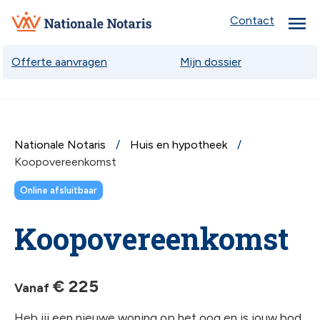
menu
Nationale
Contact
Notaris
Offerte aanvragen
Mijn dossier
Nationale Notaris
Huis en hypotheek
chev
Koopovereenkomst
Online afsluitbaar
chev
Koopovereenkomst
chev
€ 225
Vanaf
Heb jij een nieuwe woning op het oog en is jouw bod