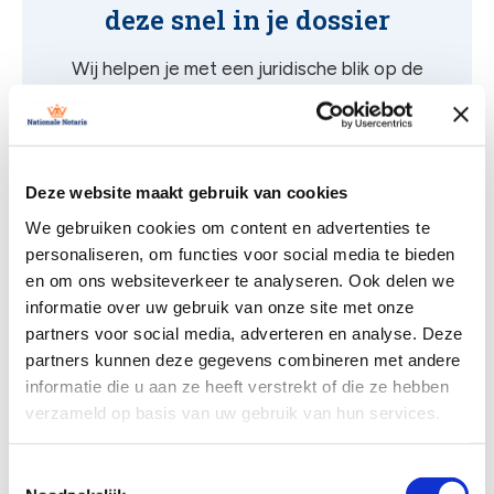
deze snel in je dossier
Wij helpen je met een juridische blik op de
koopovereenkomst, zodat jij weet waar je voor
tekent.
Direct afsluiten
Offerte aanvragen
Deze website maakt gebruik van cookies
We gebruiken cookies om content en advertenties te
personaliseren, om functies voor social media te bieden
en om ons websiteverkeer te analyseren. Ook delen we
informatie over uw gebruik van onze site met onze
Veelgestelde vragen
partners voor social media, adverteren en analyse. Deze
partners kunnen deze gegevens combineren met andere
informatie die u aan ze heeft verstrekt of die ze hebben
verzameld op basis van uw gebruik van hun services.
Waar heb ik een koopcontract voor
nodig?
Toestemmingsselectie