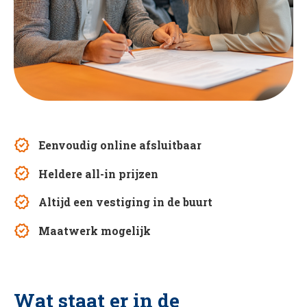
verified
Eenvoudig online afsluitbaar
verified
Heldere all-in prijzen
verified
Altijd een vestiging in de buurt
verified
Maatwerk mogelijk
Wat staat er in de