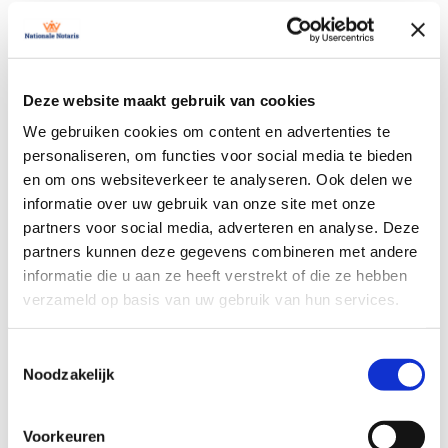
Om de leveringsakte in orde te maken, hebben
wij onder andere de getekende
koopovereenkomst en een geldig
Deze website maakt gebruik van cookies
identiteitsbewijs nodig. Daarnaast controleren wij
de herkomst van het eigen geld dat je voor de
We gebruiken cookies om content en advertenties te
aankoop gebruikt.
personaliseren, om functies voor social media te bieden
en om ons websiteverkeer te analyseren. Ook delen we
informatie over uw gebruik van onze site met onze
partners voor social media, adverteren en analyse. Deze
partners kunnen deze gegevens combineren met andere
Bepalingen en reglementen
informatie die u aan ze heeft verstrekt of die ze hebben
verzameld op basis van uw gebruik van hun services.
vakantiepark
Toestemmingsselectie
Staat de vakantiewoning op een vakantiepark? Dan
Noodzakelijk
krijg je te maken met specifieke bepalingen en
reglementen van het park. Dit kan extra uitzoekwerk
Voorkeuren
betekenen, waarvoor wij geen vast tarief hanteren,