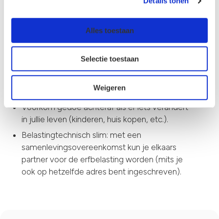
Details tonen
samen plannen hebt gemaakt, is het slim om die
na de vakantie ook echt vast te leggen. Een
samenlevingsovereenkomsts geeft duidelijkheid
Alles toestaan
en zekerheid, voor nu én voor later.
Selectie toestaan
Daarom is nú regelen een slimme zet:
Je zit nog in die ‘vakantiemodus’ waarin je over
Weigeren
de toekomst praat. Maak er gebruik van!
Voorkom gedoe achteraf als er iets verandert
in jullie leven (kinderen, huis kopen, etc.).
Belastingtechnisch slim: met een
samenlevingsovereenkomst kun je elkaars
partner voor de erfbelasting worden (mits je
ook op hetzelfde adres bent ingeschreven).