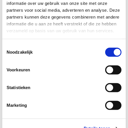
Met een notarieel samenlevingscontract leg je
informatie over uw gebruik van onze site met onze
afspraken vast over:
partners voor social media, adverteren en analyse. Deze
partners kunnen deze gegevens combineren met andere
verdeling van kosten (bijv. hypotheek of huur)
informatie die u aan ze heeft verstrekt of die ze hebben
gezamenlijke bezittingen en rekeningen
verzameld op basis van uw gebruik van hun services.
wat er gebeurt met de gezamenlijke
eigendommen bij overlijden of uit elkaar gaan
Toestemmingsselectie
Noodzakelijk
eventueel ook pensioenregelingen
het gebruik van de gezamenlijke woning bij
Voorkeuren
een verbreking van de samenleving of
overlijden
Statistieken
Waarom nú regelen?
Marketing
Juist in de zomer is het een goed moment om
belangrijke zaken rustig te overdenken. Als je