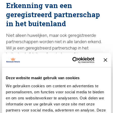
Erkenning van een
geregistreerd partnerschap
in het buitenland
Niet alleen huwelijken, maar ook geregistreerde
partnerschappen worden niet in alle landen erkend.
Wil je een geregistreerd partnerschap in het
buitenland afsluiten of controleren of jouw
partnerschap erkend wordt? Controleer bij de notaris
of jouw partnerschap voldoet aan de vereisten voor
erkenning in Nederland en welke documenten je
Deze website maakt gebruik van cookies
nodig hebt om dit officieel vast te leggen. De
erkenning van een geregistreerd partnerschap
We gebruiken cookies om content en advertenties te
verschilt sterk in het buitenland, net als de rechten en
personaliseren, om functies voor social media te bieden
en om ons websiteverkeer te analyseren. Ook delen we
plichten die eraan verbonden zijn.
informatie over uw gebruik van onze site met onze
partners voor social media, adverteren en analyse. Deze