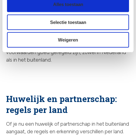
voorwaarden dan inschrijven in het Nederlandse
Alles toestaan
huwelijksgoederenregister.
Je verhuist na je huwelijk naar het buitenland en wilt
Selectie toestaan
alsnog huwelijkse voorwaarden naar Nederlands
recht opstellen.
Weigeren
Onze notarissen zorgen ervoor dat jouw huwelijkse
voorwaarden goed geregeld zijn, zowel in Nederland
als in het buitenland.
Huwelijk en partnerschap:
regels per land
Of je nu een huwelijk of partnerschap in het buitenland
aangaat, de regels en erkenning verschillen per land.