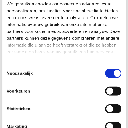
We gebruiken cookies om content en advertenties te
personaliseren, om functies voor social media te bieden
en om ons websiteverkeer te analyseren. Ook delen we
informatie over uw gebruik van onze site met onze
partners voor social media, adverteren en analyse. Deze
partners kunnen deze gegevens combineren met andere
informatie die u aan ze heeft verstrekt of die ze hebben
Wat doet dit met je
verzameld op basis van uw gebruik van hun services.
energielabel?
Toestemmingsselectie
Een hybride of volledige warmtepomp heeft vaak
Noodzakelijk
een positief effect op het energielabel van je
woning. Dit kan gunstig zijn als je je huis verkoopt
Voorkeuren
of een lagere hypotheekrente wilt (veel banken
geven korting bij energielabel A of B).
Statistieken
Marketing