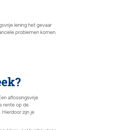
svrije lening het gevaar
inanciële problemen komen.
eek?
Een aflossingsvrije
e rente op de
 Hierdoor zijn je