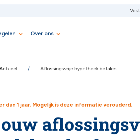
Vest
expand_more
expand_more
regelen
Over ons
Actueel
Aflossingsvrije hypotheek betalen
der dan 1 jaar. Mogelijk is deze informatie verouderd.
 jouw aflossingsv