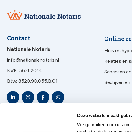
Nationale
Notaris
Contact
Online r
Nationale Notaris
Huis en hyp
info@nationalenotaris.nl
Relaties en
KVK: 56362056
Schenken en
Btw: 8520.90.055.B.01
Bedrijven en
LinkedIn-
Instagram
Facebook-
WhatsApp
IN
F
Deze website maakt gebru
We gebruiken cookies om c
media te bieden en om ons