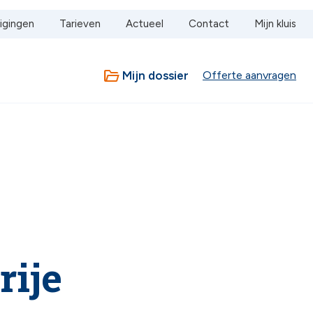
igingen
Tarieven
Actueel
Contact
Mijn kluis
folder_open
Offerte aanvragen
Mijn dossier
rije