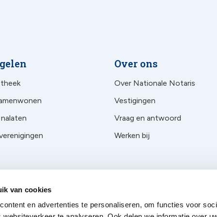
egelen
Over ons
otheek
Over Nationale Notaris
 samenwonen
Vestigingen
 nalaten
Vraag en antwoord
 verenigingen
Werken bij
ik van cookies
ontent en advertenties te personaliseren, om functies voor soci
 websiteverkeer te analyseren. Ook delen we informatie over u